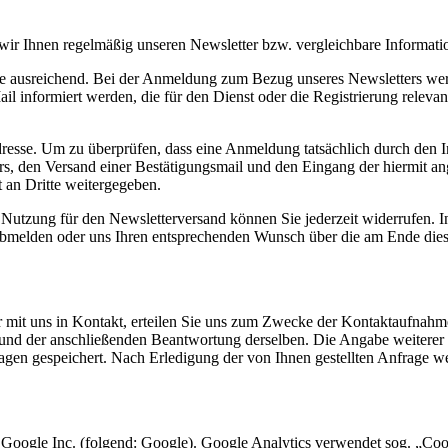
 wir Ihnen regelmäßig unseren Newsletter bzw. vergleichbare Informat
se ausreichend. Bei der Anmeldung zum Bezug unseres Newsletters wer
nformiert werden, die für den Dienst oder die Registrierung relevan
resse. Um zu überprüfen, dass eine Anmeldung tatsächlich durch den In
ters, den Versand einer Bestätigungsmail und den Eingang der hiermit 
 an Dritte weitergegeben.
 Nutzung für den Newsletterversand können Sie jederzeit widerrufen. In
 abmelden oder uns Ihren entsprechenden Wunsch über die am Ende die
r mit uns in Kontakt, erteilen Sie uns zum Zwecke der Kontaktaufnahme 
e und der anschließenden Beantwortung derselben. Die Angabe weitere
agen gespeichert. Nach Erledigung der von Ihnen gestellten Anfrage 
 Google Inc. (folgend: Google). Google Analytics verwendet sog. „Coo