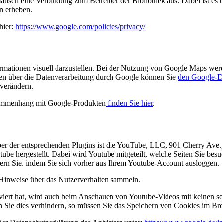
atisch eine Verbindung zum Betreiber der Bibliothek aus. Dabei ist es t
n erheben.
hier:
https://www.google.com/policies/privacy/
mationen visuell darzustellen. Bei der Nutzung von Google Maps wer
nen über die Datenverarbeitung durch Google können Sie
den Google-D
 verändern.
sammenhang mit Google-Produkten
finden Sie hier
.
iber der entsprechenden Plugins ist die YouTube, LLC, 901 Cherry Av
be hergestellt. Dabei wird Youtube mitgeteilt, welche Seiten Sie bes
dern Sie, indem Sie sich vorher aus Ihrem Youtube-Account ausloggen.
e Hinweise über das Nutzerverhalten sammeln.
ert hat, wird auch beim Anschauen von Youtube-Videos mit keinen so
Sie dies verhindern, so müssen Sie das Speichern von Cookies im Bro