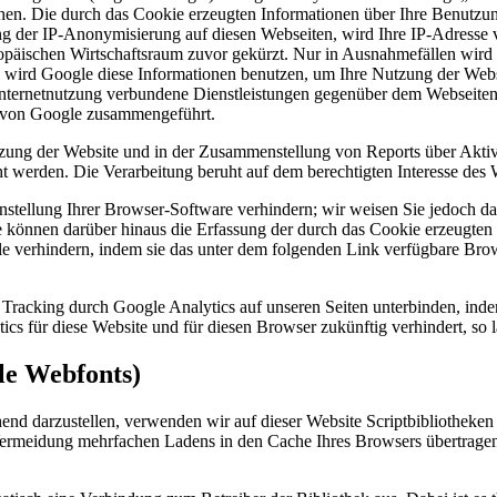
hen. Die durch das Cookie erzeugten Informationen über Ihre Benutzu
ng der IP-Anonymisierung auf diesen Webseiten, wird Ihre IP-Adresse 
päischen Wirtschaftsraum zuvor gekürzt. Nur in Ausnahmefällen wird 
te wird Google diese Informationen benutzen, um Ihre Nutzung der Web
nternetnutzung verbundene Dienstleistungen gegenüber dem Webseiten
n von Google zusammengeführt.
zung der Website und in der Zusammenstellung von Reports über Aktiv
ht werden. Die Verarbeitung beruht auf dem berechtigten Interesse des 
tellung Ihrer Browser-Software verhindern; wir weisen Sie jedoch dara
 können darüber hinaus die Erfassung der durch das Cookie erzeugten 
e verhindern, indem sie das unter dem folgenden Link verfügbare Brows
Tracking durch Google Analytics auf unseren Seiten unterbinden, ind
ics für diese Website und für diesen Browser zukünftig verhindert, so l
le Webfonts)
end darzustellen, verwenden wir auf dieser Website Scriptbibliotheken
rmeidung mehrfachen Ladens in den Cache Ihres Browsers übertragen. 