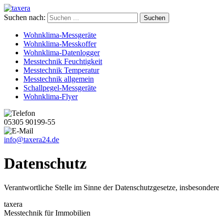
Suchen nach:
Wohnklima-Messgeräte
Wohnklima-Messkoffer
Wohnklima-Datenlogger
Messtechnik Feuchtigkeit
Messtechnik Temperatur
Messtechnik allgemein
Schallpegel-Messgeräte
Wohnklima-Flyer
05305 90199-55
info@taxera24.de
Datenschutz
Verantwortliche Stelle im Sinne der Datenschutzgesetze, insbesond
taxera
Messtechnik für Immobilien